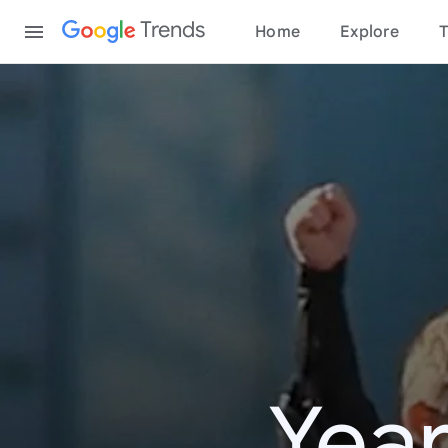
Content
Trends
Home
Explore
T
Year