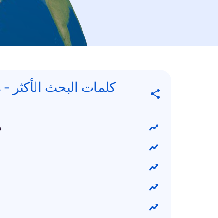
كلما
م