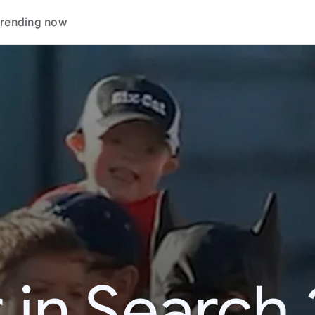
rending now
 in Search