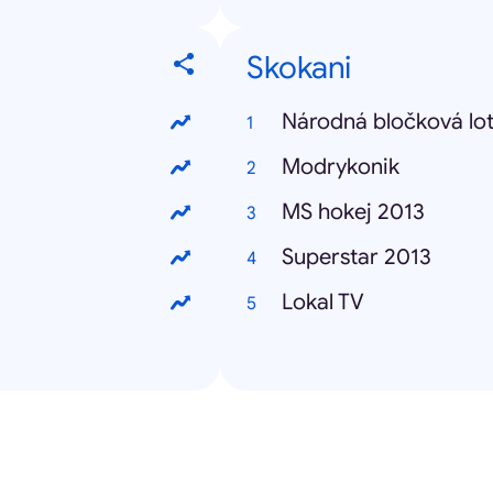
Skokani
Národná bločková lot
Modrykonik
MS hokej 2013
Superstar 2013
Lokal TV