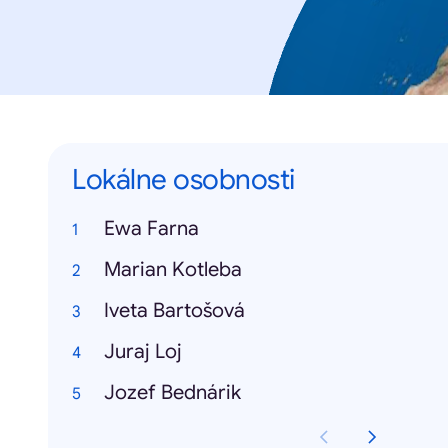
Lokálne osobnosti
Ewa Farna
Marian Kotleba
Iveta Bartošová
Juraj Loj
Jozef Bednárik