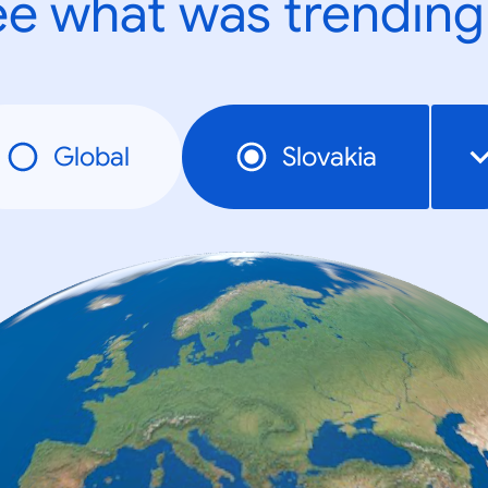
e what was trending
Global
Slovakia