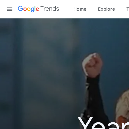
Content
Trends
Home
Explore
T
Year