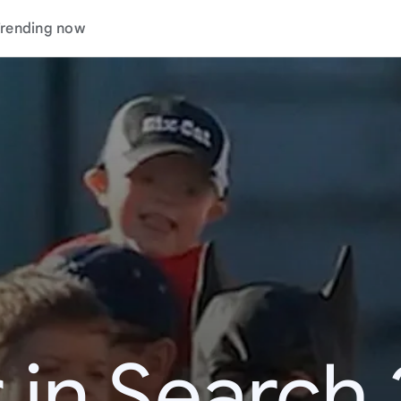
rending now
 in Search