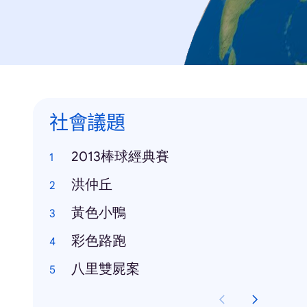
社會議題
2013棒球經典賽
洪仲丘
黃色小鴨
彩色路跑
八里雙屍案