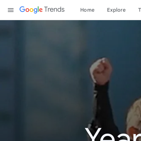
Content
Trends
Home
Explore
T
Year