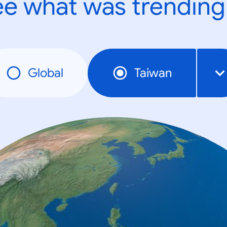
e what was trending
Global
Taiwan