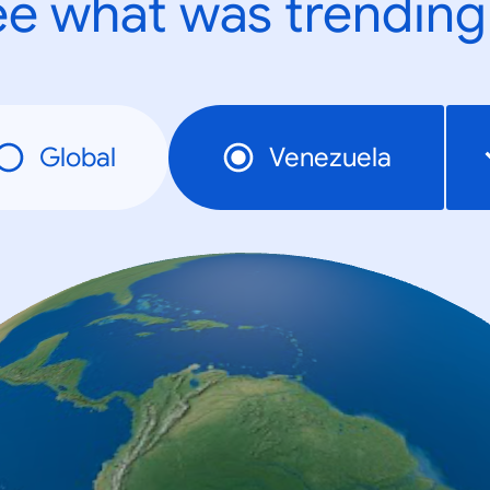
e what was trending
Global
Venezuela