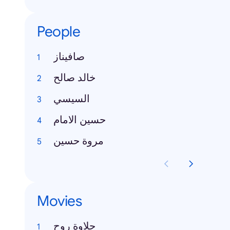
People
صافيناز
خالد صالح
السيسي
حسين الامام
مروة حسين
Movies
حلاوة روح