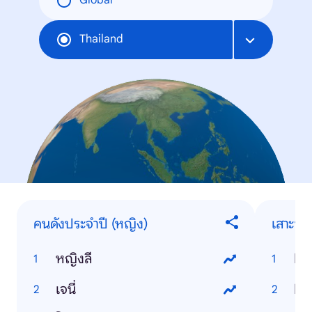
Global
Thailand
คนดังประจำปี (หญิง)
เสาะหา
หญิงลี
Ho
เจนี่
Ho