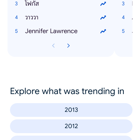
โฟกัส
Ni
วาววา
Al
Jennifer Lawrence
Ja
Explore what was trending in
2013
2012