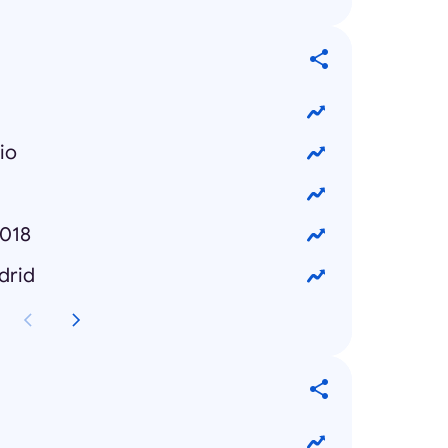
io
018
drid