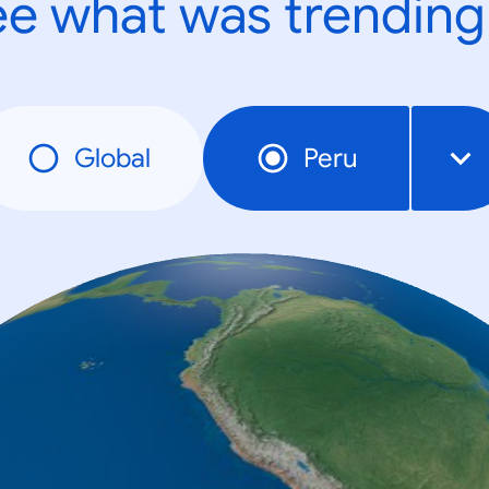
e what was trending
Global
Peru