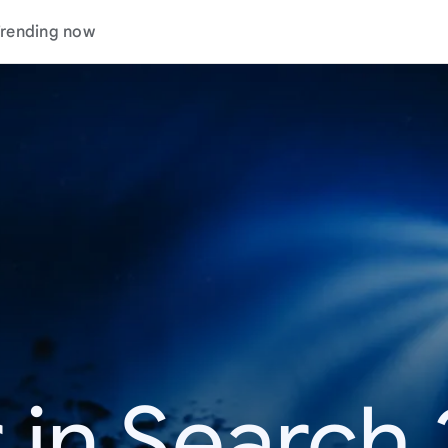
rending now
 in Search