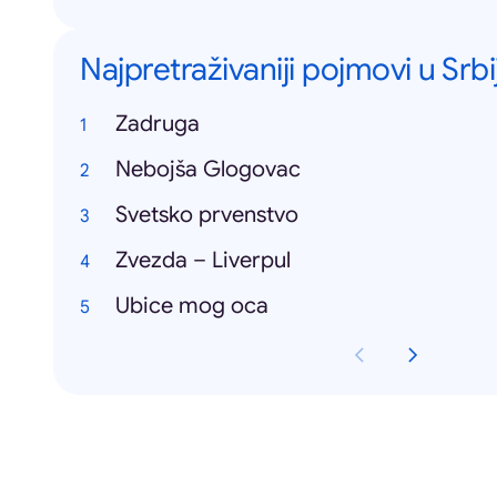
Najpretraživaniji pojmovi u Srbij
Zadruga
Nebojša Glogovac
Svetsko prvenstvo
Zvezda – Liverpul
Ubice mog oca