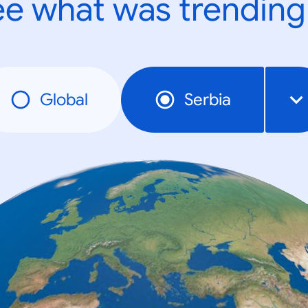
e what was trending
Global
Serbia