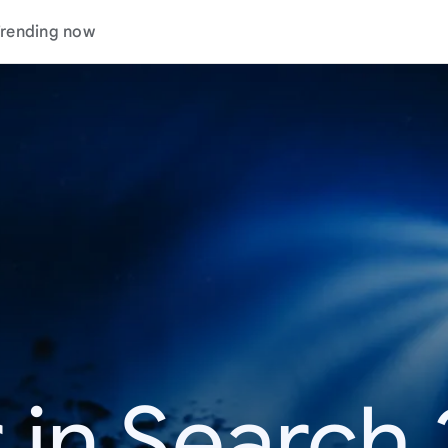
rending now
 in Search