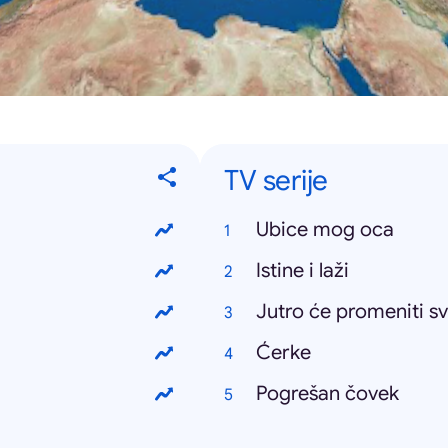
TV serije
Ubice mog oca
Istine i laži
Jutro će promeniti s
Ćerke
Pogrešan čovek