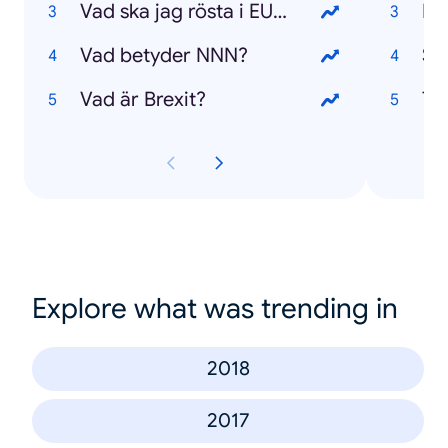
Vad ska jag rösta i EU-valet?
La
Vad betyder NNN?
Sc
Vad är Brexit?
Ta
Explore what was trending in
2018
2017