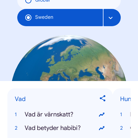
Global
Sweden
Vad
Hundr
Vad är värnskatt?
Pu
Vad betyder habibi?
Go