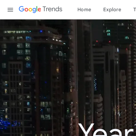
Content
Trends
Home
Explore
T
Year