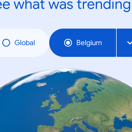
e what was trending
Global
Belgium