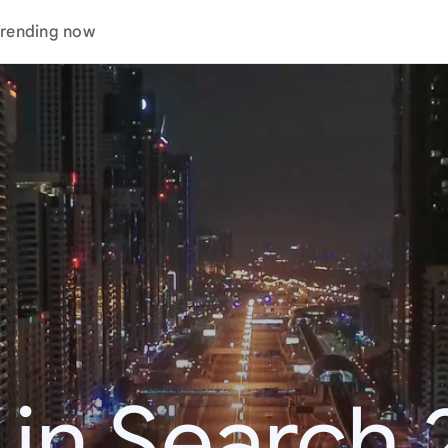
rending now
 in Search