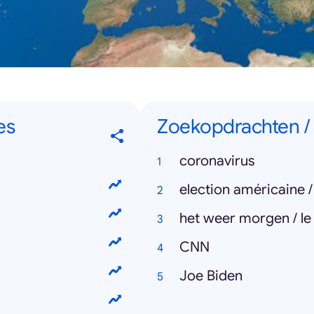
es
Zoekopdrachten /
coronavirus
election américaine 
het weer morgen / l
CNN
Joe Biden