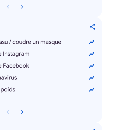
issu / coudre un masque
e Instagram
e Facebook
navirus
 poids