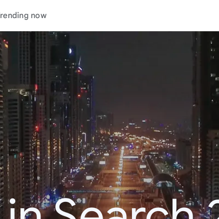
rending now
 in Search