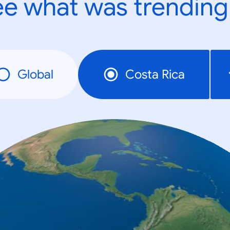
e what was trending
Global
Costa Rica