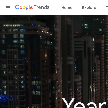
Content
Trends
Home
Explore
T
Year