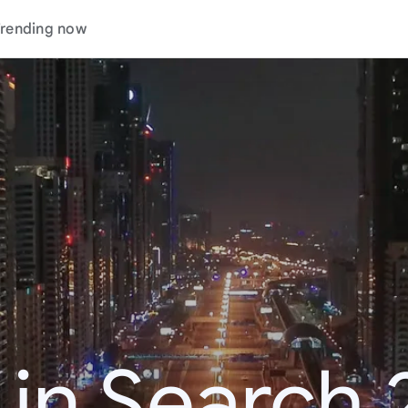
rending now
 in Search