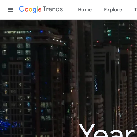
Content
Trends
Home
Explore
T
Year