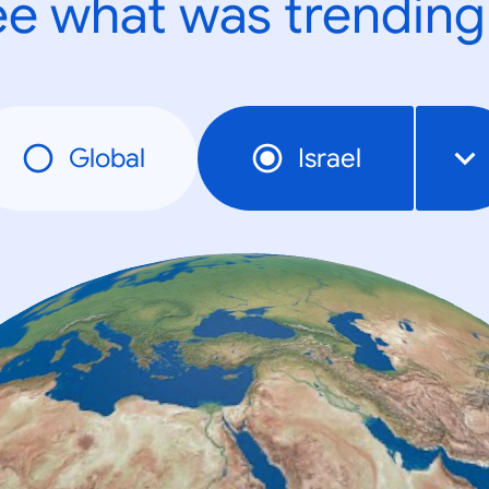
e what was trending
Global
Israel