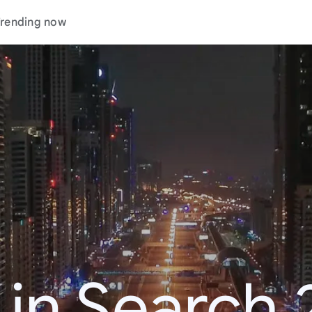
rending now
 in Search