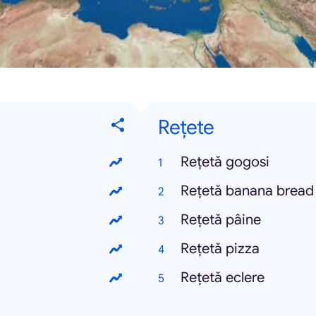
Rețete
Rețetă gogosi
Rețetă banana bread
Rețetă pâine
Rețetă pizza
Rețetă eclere