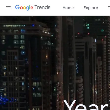
Content
Trends
Home
Explore
T
Year