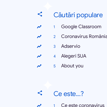
Căutări populare
Google Classroom
Coronavirus Români
Adservio
Alegeri SUA
About you
Ce este...?
Ce este coronavirus