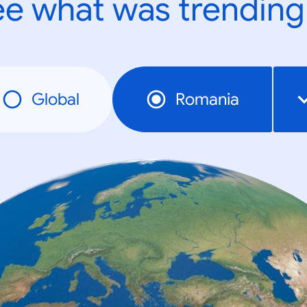
e what was trending
Global
Romania