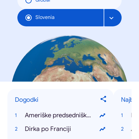
Global
Slovenia
Dogodki
Najbolj
Ameriške predsedniške volitve
Ko
Dirka po Franciji
Ar