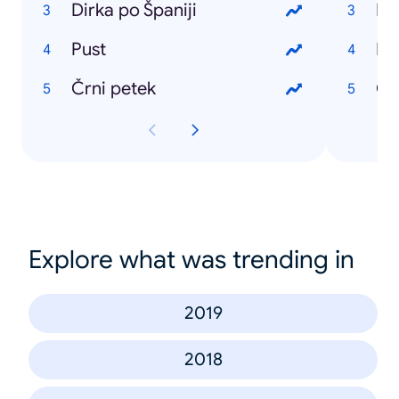
Dirka po Španiji
Ko
Pust
Di
Črni petek
Ob
Explore what was trending in
2019
2018