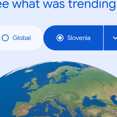
e what was trending
Global
Slovenia