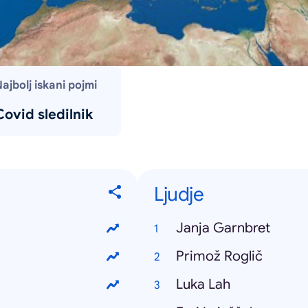
ajbolj iskani pojmi
Covid sledilnik
Ljudje
Janja Garnbret
Primož Roglič
Luka Lah