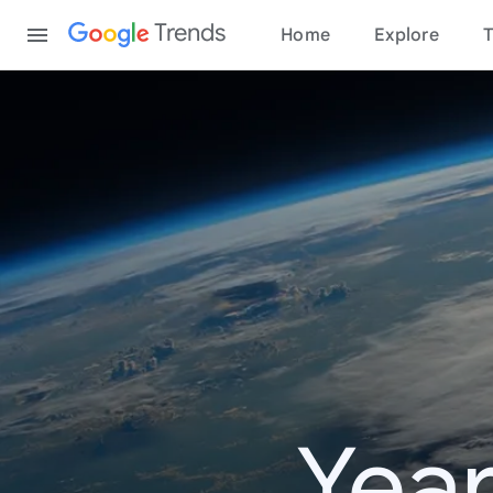
Content
Trends
Home
Explore
T
Year