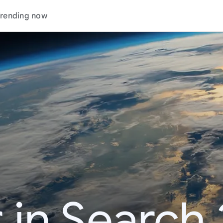
rending now
 in Search