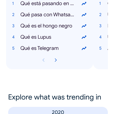
Qué está pasando en Colombia
Co
Qué pasa con Whatsapp
Ur
Qué es el hongo negro
Ma
Qué es Lupus
Ur
Qué es Telegram
Al
Explore what was trending in
2020