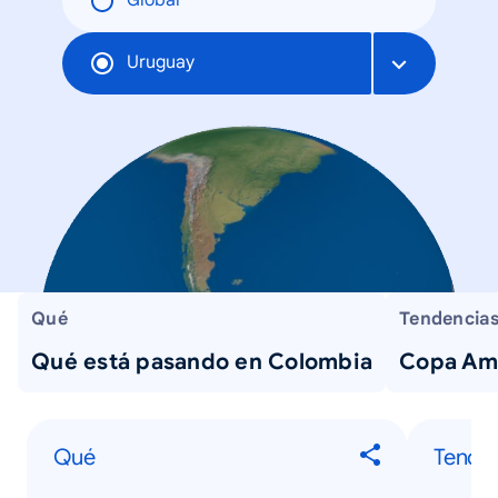
Global
Uruguay
Qué
Tendencias
Qué está pasando en Colombia
Copa Am
Qué
Tende