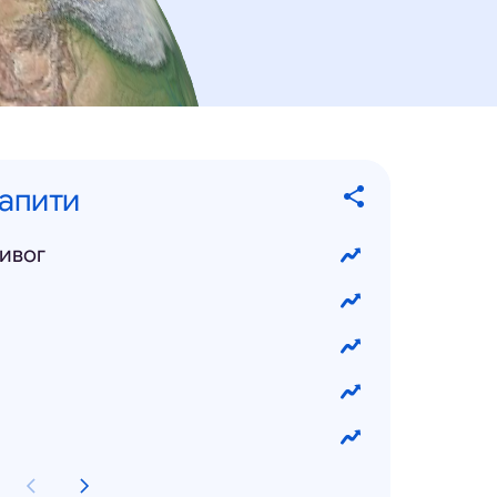
запити
ривог