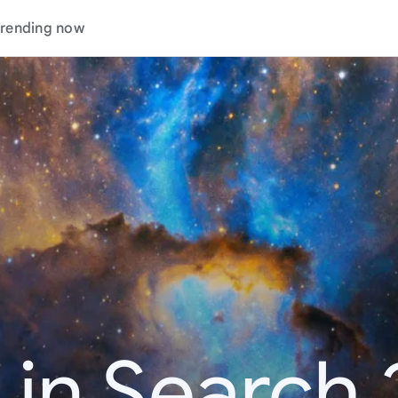
rending now
 in Search