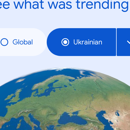
e what was trending
Global
Ukrainian