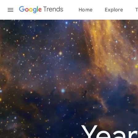
Content
Trends
Home
Explore
T
Year