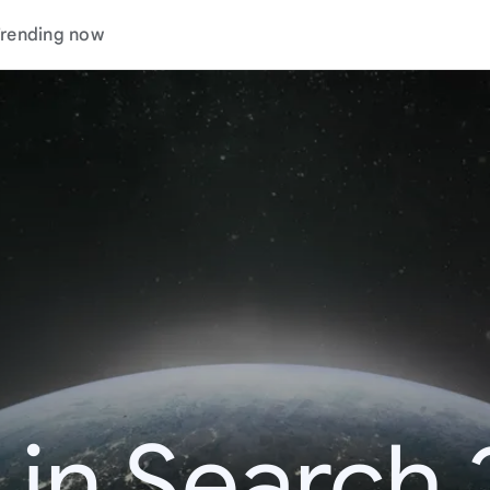
rending now
 in Search