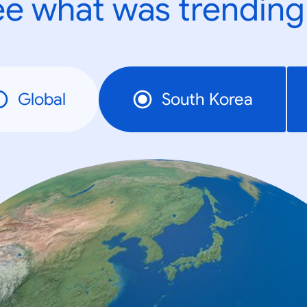
e what was trending
Global
South Korea