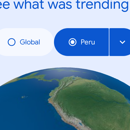
e what was trending
Global
Peru