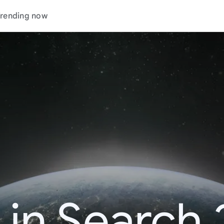
rending now
 in Search