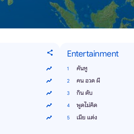
Entertainment
คันหู
คน อวด ผี
กิน ตับ
พูดไม่คิด
เมีย แต่ง