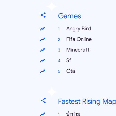
Games
Angry Bird
Fifa Online
Minecraft
Sf
Gta
Fastest Rising Ma
น้ำท่วม