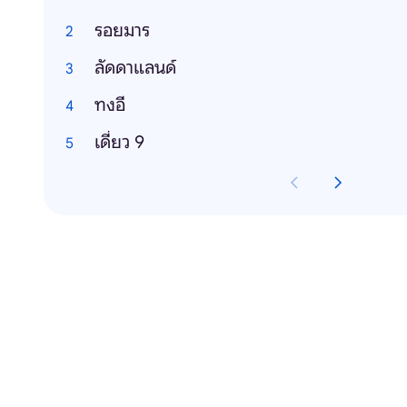
รอยมาร
ลัดดาแลนด์
ทงอี
เดี่ยว 9