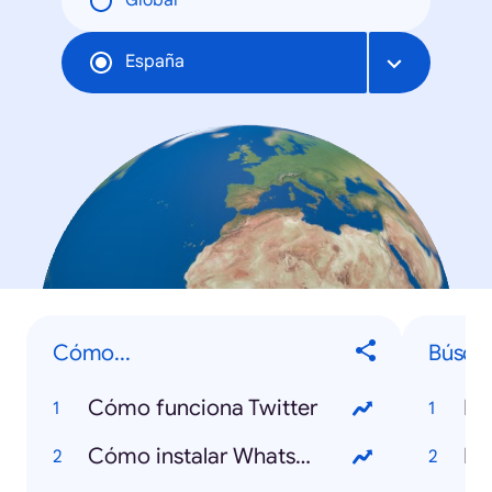
Global
España
Cómo...
Búsqu
Cómo funciona Twitter
Po
Cómo instalar WhatsApp
Fl