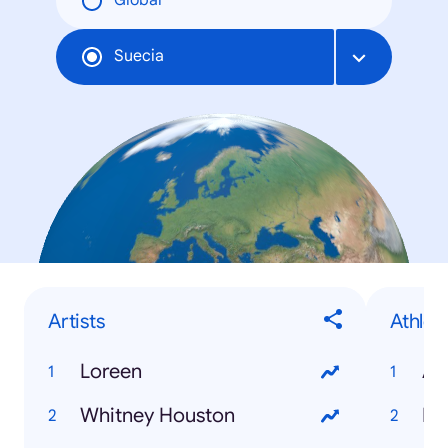
Global
Suecia
Artists
Athlet
Loreen
An
Whitney Houston
Mar