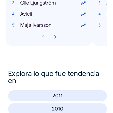
Olle Ljungström
An
Avicii
Ma
Maja Ivarsson
Jo
Explora lo que fue tendencia
en
2011
2010