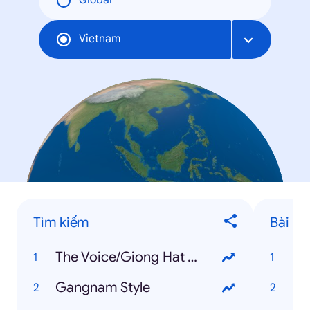
Global
Vietnam
Tìm kiếm
Bài há
The Voice/Giong Hat Viet
(B
Gangnam Style
Ha