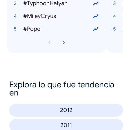
#TyphoonHaiyan
#MileyCryus
#Pope
Explora lo que fue tendencia
en
2012
2011