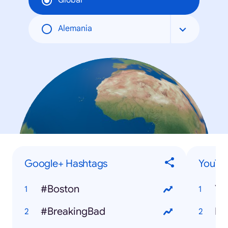
Global
Alemania
Google+ Hashtags
YouTu
#Boston
#BreakingBad