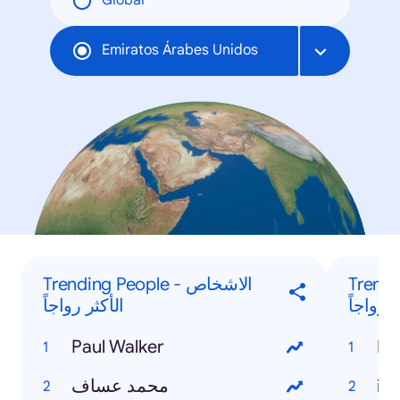
Global
Emiratos Árabes Unidos
Trending
Trending People - الاشخاص
 رواجاً
الأكثر رواجاً
Paul Walker
Ra
محمد عساف
iP