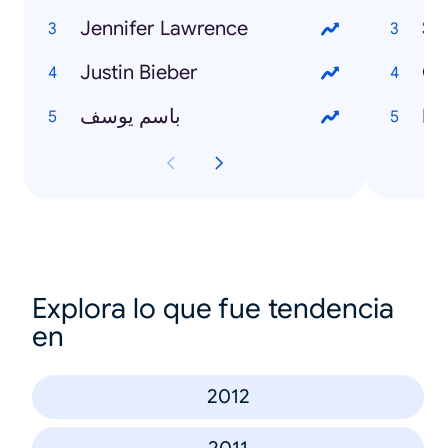
Jennifer Lawrence
Sa
Justin Bieber
Ga
باسم يوسف
Di
Explora lo que fue tendencia
en
2012