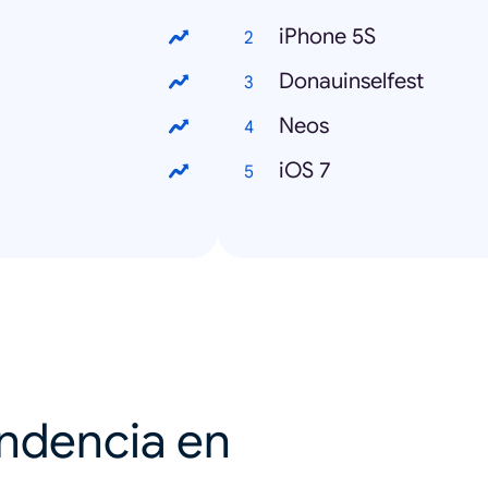
iPhone 5S
Donauinselfest
Neos
iOS 7
endencia en