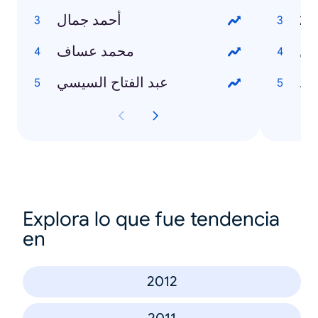
أحمد جمال
وين
محمد عساف
رد
عبد الفتاح السيسي
Explora lo que fue tendencia
en
2012