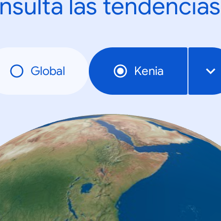
nsulta las tendencias
Global
Kenia