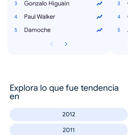
Gonzalo Higuain
Go
Paul Walker
Co
Damoche
An
Explora lo que fue tendencia
en
2012
2011