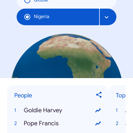
Global
Nigeria
People
Top Tr
Goldie Harvey
AS
Pope Francis
JA