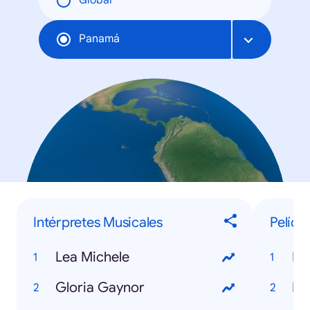
Global
Panamá
Intérpretes Musicales
Pelícu
Lea Michele
Mi
Gloria Gaynor
Ir