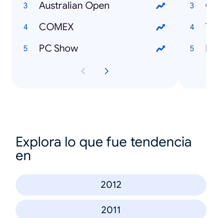
Australian Open
Cy
COMEX
Tw
PC Show
Pa
Explora lo que fue tendencia
en
2012
2011