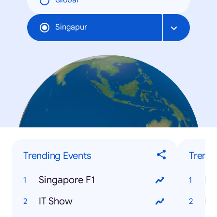
Global
Singapur
Trending Events
Trendi
Singapore F1
Ra
IT Show
Ha