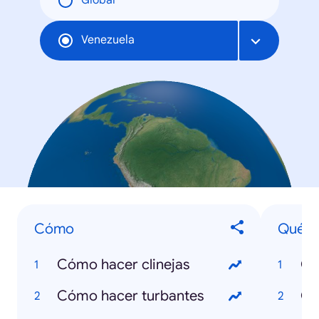
Global
Venezuela
Cómo
Qué e
Cómo hacer clinejas
Qu
Cómo hacer turbantes
Qu