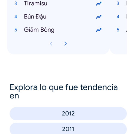
Tiramisu
Ng
Bún Đậu
Ng
Giăm Bông
An
Explora lo que fue tendencia
en
2012
2011