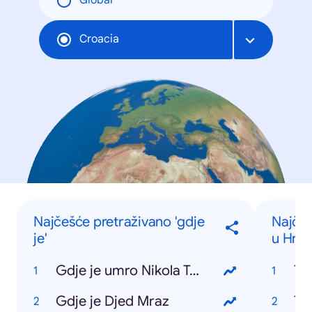
Global
Croacia
Najčešće pretraživano 'gdje
Najčeš
je'
u Hrva
Gdje je umro Nikola Tesla
Ti
Gdje je Djed Mraz
To