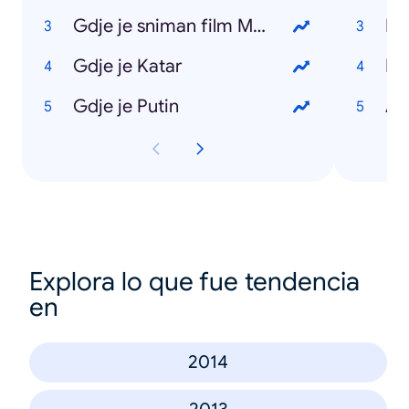
Gdje je sniman film Maršal
Gdje je Katar
Ke
Gdje je Putin
Ar
Explora lo que fue tendencia
en
2014