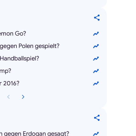
kemon Go?
gegen Polen gespielt?
 Handballspiel?
rump?
r 2016?
 gegen Erdogan gesagt?