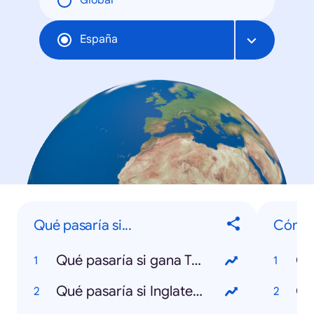
Global
España
Qué pasaría si...
Cómo s
Qué pasaría si gana Trump
Qué pasaría si Inglaterra sale de la UE