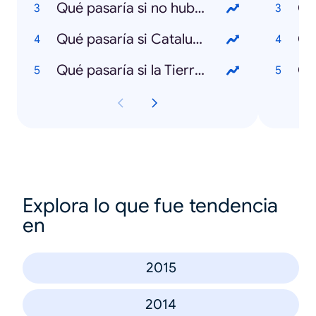
Qué pasaría si no hubiera Luna
Qué pasaría si Cataluña se independizara
Có
Qué pasaría si la Tierra dejara de girar
Explora lo que fue tendencia
en
2015
2014