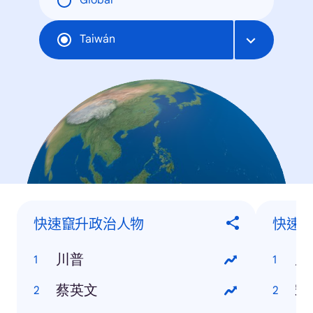
Global
Taiwán
快速竄升政治人物
快速
川普
周
蔡英文
宋