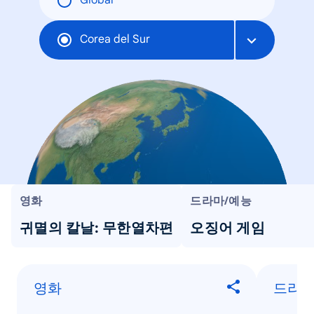
Global
Corea del Sur
영화
드라마/예능
귀멸의 칼날: 무한열차편
오징어 게임
영화
드라마