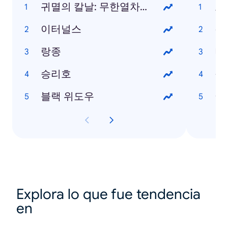
귀멸의 칼날: 무한열차편
오
이터널스
경
랑종
머
승리호
철
블랙 위도우
아
Explora lo que fue tendencia
en