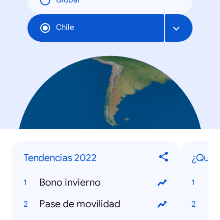
Global
Chile
Tendencias 2022
¿Qué 
Bono invierno
¿Q
Pase de movilidad
¿Q