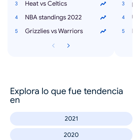
Heat vs Celtics
pr
NBA standings 2022
Uk
Grizzlies vs Warriors
Mo
Explora lo que fue tendencia
en
2021
2020