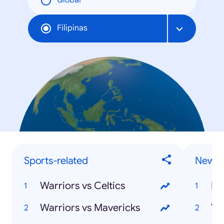
Global
Filipinas
Sports-related
News
Warriors vs Celtics
Ha
Warriors vs Mavericks
Va