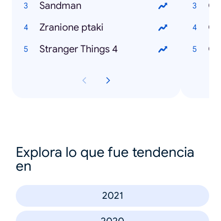
Sandman
Co
Zranione ptaki
Co
Stranger Things 4
Co
Explora lo que fue tendencia
en
2021