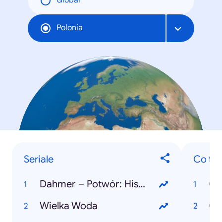
Global
Polonia
Seriale
Co to j
Dahmer – Potwór: Historia Jeffreya Dahmera
Co 
Wielka Woda
Co 