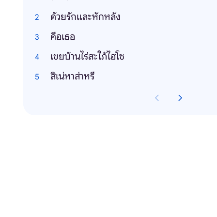
ด้วยรักและหักหลัง
คือเธอ
เขยบ้านไร่สะใภ้ไฮโซ
สิเน่หาส่าหรี