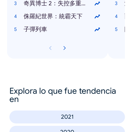
奇異博士 2：失控多重宇宙
泳
侏羅紀世界：統霸天下
雨
子彈列車
防
Explora lo que fue tendencia
en
2021