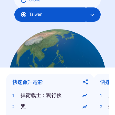
Global
Taiwán
快速竄升電影
快速
捍衛戰士：獨行俠
血
咒
烘