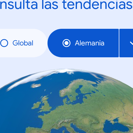
nsulta las tendencias
Global
Alemania