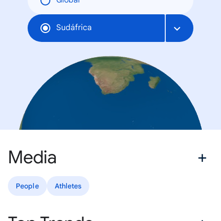
Global
Sudáfrica
Media
People
Athletes