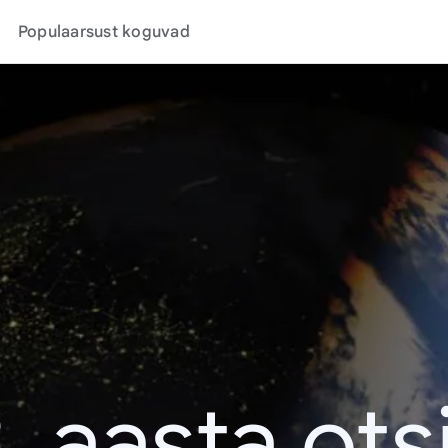
Populaarsust koguvad
. aasta ots