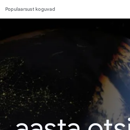
Populaarsust koguvad
. aasta ots