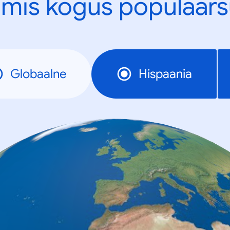
mis kogus populaars
Globaalne
Hispaania