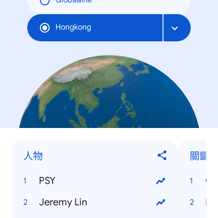
Globaalne
Hongkong
人物
關鍵
PSY
Ol
Jeremy Lin
Di