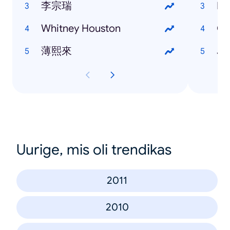
李宗瑞
Eu
Whitney Houston
Ga
薄熙來
Je
Uurige, mis oli trendikas
2011
2010