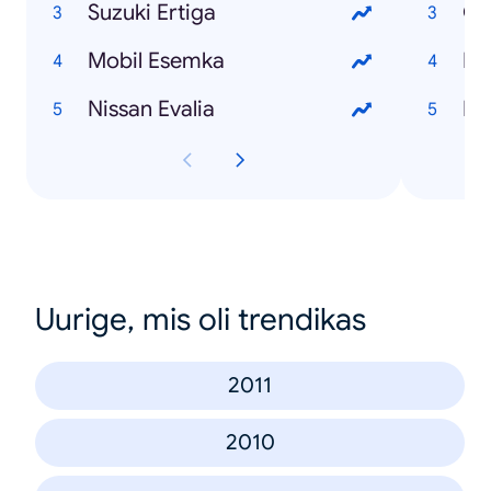
Suzuki Ertiga
Ge
Mobil Esemka
Dr
Nissan Evalia
Dr
Uurige, mis oli trendikas
2011
2010