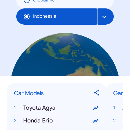
Globaalne
Indoneesia
Car Models
Game
Toyota Agya
An
Honda Brio
Mo