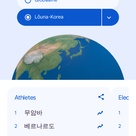
Globaalne
Lõuna-Korea
Athletes
Electr
무암바
갤
베르나르도
갤